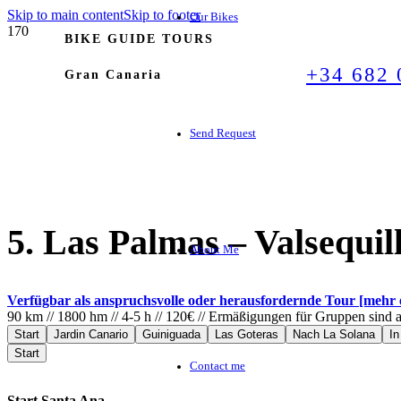
Skip to main content
Skip to footer
Our Bikes
BIKE GUIDE TOURS
+34 682 
Gran Canaria
Send Request
5. Las Palmas – Valsequil
About Me
Verfügbar als anspruchsvolle oder herausfordernde Tour [mehr 
90 km // 1800 hm // 4-5 h // 120€ // Ermäßigungen für Gruppen sind a
Start
Jardin Canario
Guiniguada
Las Goteras
Nach La Solana
In
Start
Contact me
Start Santa Ana