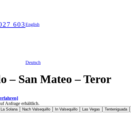
027 603‬
English
Deutsch
lo – San Mateo – Teror
erfahren]
uf Anfrage erhältlich.
 La Solana
Nach Valsequillo
In Valsequillo
Las Vegas
Tenteniguada